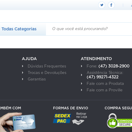
Todas
Categorias
AJUDA
ATENDIMENTO
Dúvidas Frequentes
Fone:
(47) 3028-2900
Trocas e Devoluções
Assistência Técnica:
(47) 99271-4322
Garantias
Fale com a Prodata
Fale com a Proville
AMBÉM COM
FORMAS DE ENVIO
COMPRA SEG