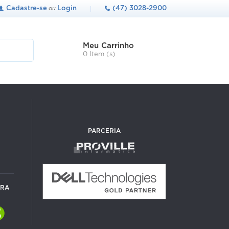
Cadastre-se
Login
(47) 3028-2900
ou
Meu Carrinho
0 Item (s)
PARCERIA
URA