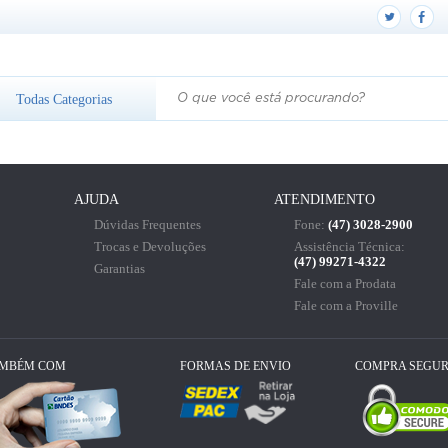
Todas
Categorias
AJUDA
ATENDIMENTO
Dúvidas Frequentes
Fone:
(47) 3028-2900
Trocas e Devoluções
Assistência Técnica:
(47) 99271-4322
Garantias
Fale com a Prodata
Fale com a Proville
AMBÉM COM
FORMAS DE ENVIO
COMPRA SEGU