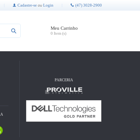
Cadastre-se
Login
(47) 3028-2900
ou
Meu Carrinho
0 Item (s)
PARCERIA
RA