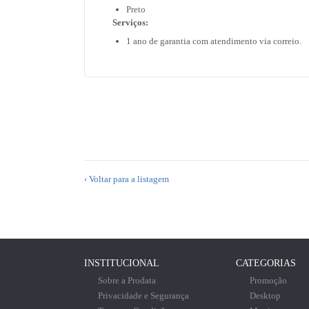
Preto
Serviços:
1 ano de garantia com atendimento via correio.
‹ Voltar para a listagem
INSTITUCIONAL
CATEGORIAS
Sobre a Prodata
Promoção
Privacidade e Segurança
Desktop