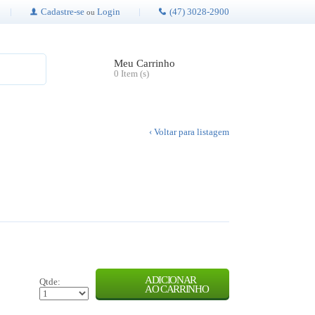
Cadastre-se
Login
(47) 3028-2900
ou
Meu Carrinho
0 Item (s)
‹ Voltar para listagem
ADICIONAR
Qtde:
AO CARRINHO