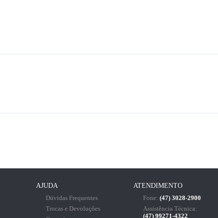
AJUDA
ATENDIMENTO
Dúvidas Frequentes
Fone:
(47) 3028-2900
Trocas e Devoluções
Assistência Técnica:
(47) 99271-4322