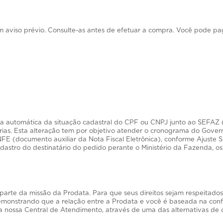
aviso prévio. Consulte-as antes de efetuar a compra. Você pode pag
ta automática da situação cadastral do CPF ou CNPJ junto ao SEFA
rias. Esta alteração tem por objetivo atender o cronograma do Gove
documento auxiliar da Nota Fiscal Eletrônica), conforme Ajuste SIN
dastro do destinatário do pedido perante o Ministério da Fazenda, os
 parte da missão da Prodata. Para que seus direitos sejam respeitados
onstrando que a relação entre a Prodata e você é baseada na confia
nossa Central de Atendimento, através de uma das alternativas de c