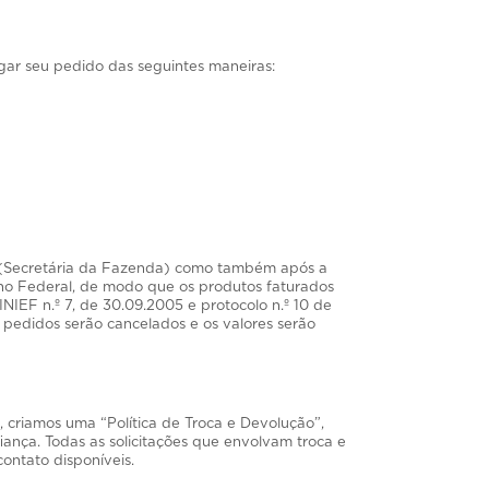
ar seu pedido das seguintes maneiras:
Z (Secretária da Fazenda) como também após a
rno Federal, de modo que os produtos faturados
IEF n.º 7, de 30.09.2005 e protocolo n.º 10 de
 pedidos serão cancelados e os valores serão
, criamos uma “Política de Troca e Devolução”,
nça. Todas as solicitações que envolvam troca e
ontato disponíveis.