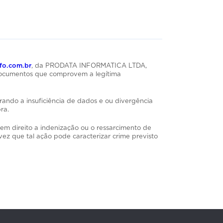
fo.com.br
, da PRODATA INFORMATICA LTDA,
 documentos que comprovem a legítima
rando a insuficiência de dados e ou divergência
ra.
em direito a indenização ou o ressarcimento de
 vez que tal ação pode caracterizar crime previsto